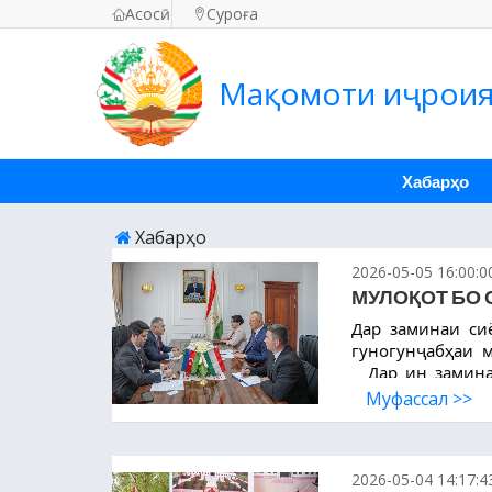
Асосӣ
Суроға
Мақомоти иҷроия
Хабарҳо
Хабарҳо
2026-05-05 16:00:0
Дар заминаи сиё
гуногунҷабҳаи  
  Дар ин замина имрӯз раиси шаҳри Панҷакент Абдухолиқ Холиқзода 
Сафири Фавқулл
Муфассал >>
Тоҷикистон  ҷа
шаҳри Панҷакент,
  Дар сӯҳбат сафир  муносибатҳои дӯстонаи ду давлат дар заминаи 
2026-05-04 14:17:4
равобити таърих