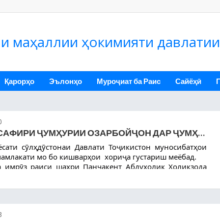
и маҳаллии ҳокимияти давлатии
Қарорҳо
Эълонҳо
Муроҷиат ба Раис
Сайёҳӣ
0
МУЛОҚОТ БО САФИРИ ҶУМҲУРИИ ОЗАРБОЙҶОН ДАР ҶУМҲУРИИ ТОҶИКИСТОН
сати сӯлҳдӯстонаи Давлати Тоҷикистон муносибатҳои 
мамлакати мо бо кишварҳои  хориҷа густариш меёбад.
ода ва Мухтори Ҷумҳурии Озарбойҷон дар Ҷумҳурии 
ноби Алимирзамин Асғаровро зимни ташрифаш  ба 
 ба ҳузур пазируфт.
3
ию фарҳангӣ ва иқтисодӣ, ки бо дастури роҳбарияти 