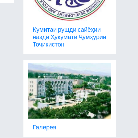
Кумитаи рушди сайёҳии
назди Ҳукумати Ҷумҳурии
Тоҷикистон
Галерея