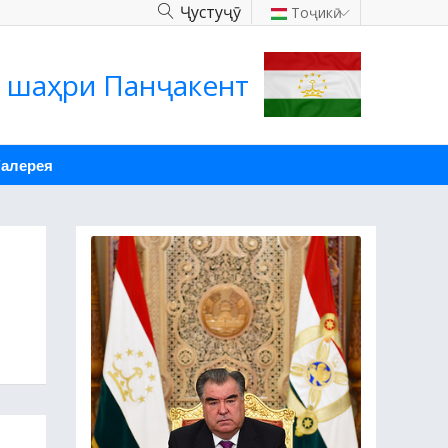
Ҷустуҷӯ
Тоҷикӣ
 шаҳри Панҷакент
Галерея