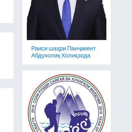
Раиси шаҳри Панҷакент
Абдухолиқ Холиқзода