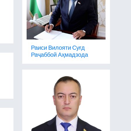
Раиси Вилояти Суғд
Раҷаббой Аҳмадзода