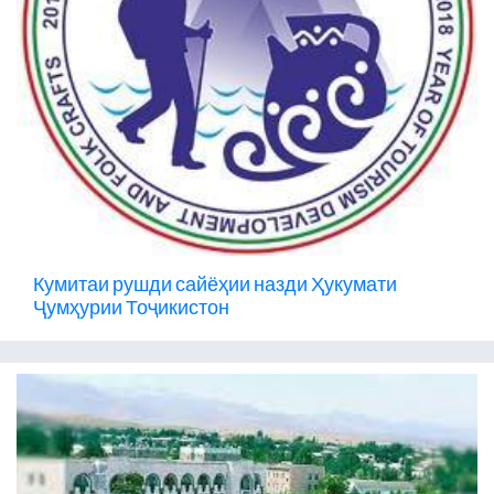
Кумитаи рушди сайёҳии назди Ҳукумати
Ҷумҳурии Тоҷикистон