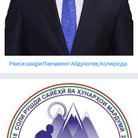
Раиси шаҳри Панҷакент Абдухолиқ Холиқзода