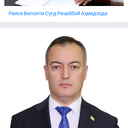
Раиси Вилояти Суғд Раҷаббой Аҳмадзода