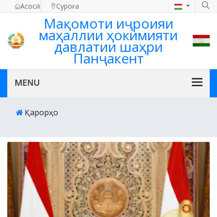
Асосӣ
Суроға
Мақомоти иҷроияи
маҳаллии ҳокимияти
давлатии шаҳри
Панҷакент
Қарорҳо