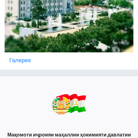
Галерея
Мақомоти иҷроияи маҳаллии ҳокимияти давлатии