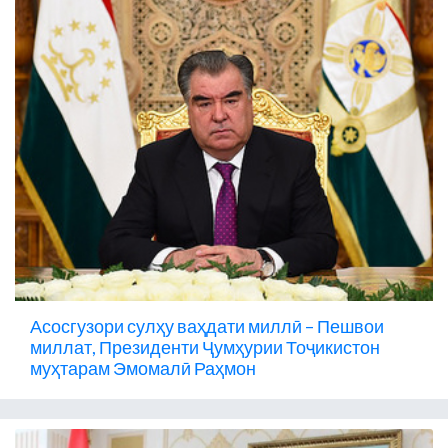
Асосгузори сулҳу ваҳдати миллӣ – Пешвои
миллат, Президенти Ҷумҳурии Тоҷикистон
муҳтарам Эмомалӣ Раҳмон