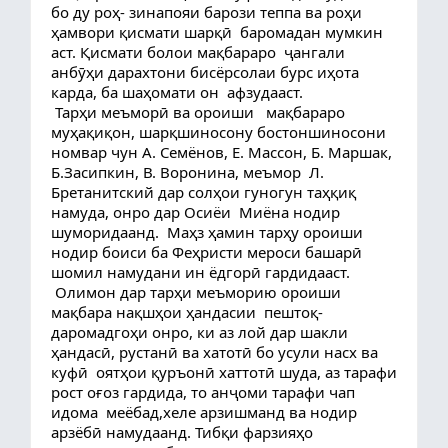
бо ду роҳ- зинапояи барози теппа ва роҳи 
ҳамвори қисмати шарқӣ  баромадан мумкин 
аст. Қисмати болои мақбараро  ҷангали 
анбӯҳи дарахтони бисёрсолаи бурс иҳота 
карда, ба шаҳомати он  афзудааст.
 Тарҳи меъморӣ ва ороиши   мақбараро 
муҳақиқон, шарқшиносону бостоншиносони 
номвар чун А. Семёнов, Е. Массон, Б. Маршак, 
Б.Засипкин, В. Воронина, меъмор  Л. 
Бретанитский дар солҳои гуногун таҳқиқ 
намуда, онро дар Осиёи  Миёна нодир 
шуморидаанд.  Маҳз ҳамин тарҳу ороиши 
нодир боиси ба Феҳристи мероси башарӣ 
шомил намудани ин ёдгорӣ гардидааст.
 Олимон дар тарҳи меъморию ороиши 
мақбара нақшҳои ҳандасии  пештоқ- 
даромадгоҳи онро, ки аз лой дар шакли 
ҳандасӣ, рустанӣ ва хатотӣ бо усули насх ва 
куфӣ  оятҳои қуръонӣ хаттотӣ шуда, аз тарафи 
рост оғоз гардида, то анҷоми тарафи чап 
идома  меёбад,хеле арзишманд ва нодир 
арзёбӣ намудаанд. Тибқи фарзияҳо 