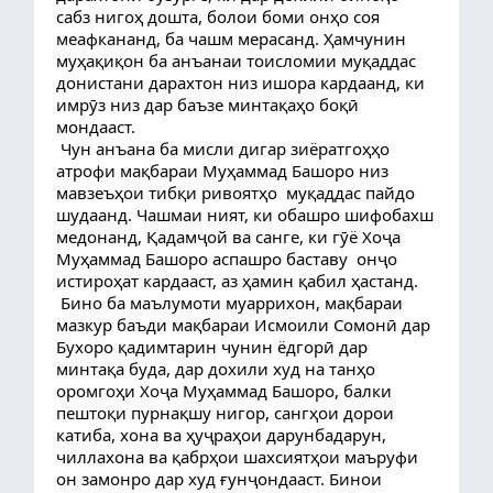
сабз нигоҳ дошта, болои боми онҳо соя 
меафкананд, ба чашм мерасанд. Ҳамчунин 
муҳақиқон ба анъанаи тоисломии муқаддас 
донистани дарахтон низ ишора кардаанд, ки 
имрӯз низ дар баъзе минтақаҳо боқӣ 
мондааст.
 Чун анъана ба мисли дигар зиёратгоҳҳо 
атрофи мақбараи Муҳаммад Башоро низ 
мавзеъҳои тибқи ривоятҳо  муқаддас пайдо 
шудаанд. Чашмаи ният, ки обашро шифобахш 
медонанд, Қадамҷой ва санге, ки гӯё Хоҷа 
Муҳаммад Башоро аспашро баставу  онҷо 
истироҳат кардааст, аз ҳамин қабил ҳастанд.
 Бино ба маълумоти муаррихон, мақбараи 
мазкур баъди мақбараи Исмоили Сомонӣ дар 
Бухоро қадимтарин чунин ёдгорӣ дар 
минтақа буда, дар дохили худ на танҳо 
оромгоҳи Хоҷа Муҳаммад Башоро, балки 
пештоқи пурнақшу нигор, сангҳои дорои 
катиба, хона ва ҳуҷраҳои дарунбадарун, 
чиллахона ва қабрҳои шахсиятҳои маъруфи 
он замонро дар худ ғунҷондааст. Бинои 