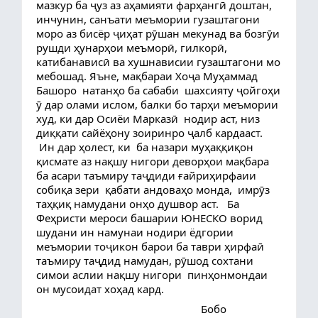
мазкур ба ҷуз аз аҳамияти фарҳангӣ доштан, 
инчунин, санъати меъмории гузаштагони 
моро аз бисёр ҷиҳат рӯшан мекунад ва бозгӯи 
рушди ҳунарҳои меъморӣ, гилкорӣ, 
катибанависӣ ва хушнависии гузаштагони мо 
мебошад. Яъне, мақбараи Хоҷа Муҳаммад 
Башоро  натанҳо ба сабаби  шахсияту ҷойгоҳи 
ӯ дар олами ислом, балки бо тарҳи меъмории  
худ, ки дар Осиёи Марказӣ  нодир аст, низ 
диққати сайёҳону зоиринро ҷалб кардааст.
 Ин дар ҳолест, ки  ба назари муҳаққиқон 
қисмате аз нақшу нигори деворҳои мақбара 
ба асари таъмиру таҷдиди ғайриҳирфаии 
собиқа зери  қабати андоваҳо монда,  имрӯз 
таҳқиқ намудани онҳо душвор аст.   Ба 
Феҳристи мероси башарии ЮНЕСКО ворид 
шудани ин намунаи нодири ёдгории 
меъмории тоҷикон барои ба таври ҳирфаӣ 
таъмиру таҷдид намудан, рӯшод сохтани 
симои аслии нақшу нигори  пинҳонмондаи 
он мусоидат хоҳад кард.
                                                          Бобо 