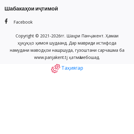
Шабакаҳои иҷтимоӣ
Facebook
Copyright © 2021-2026гг. Шаҳри Панҷакент. Ҳамаи
ҳуқуқҳо ҳимоя шудаанд. Дар мавриди истифода
намудани маводҳои нашршуда, гузоштани сарчашма ба
www.panjakent.tj ҳатмӣ мебошад.
Таҳиягар