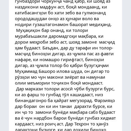
гунбаздори чоркунҷа чанд қабр, ки шояд аз 
наздикони мадфун аст, боқӣ мондаанд, ки   
катибасангҳои бо хати зебо ва гулмонанд 
орододашудаи онҳо аз ҳунари воло ва 
нодири гузаштагонамон башорат медиҳанд.
 Муҳақиқон бар онанд, ки толори 
мурабаъшакли даромадгоҳи мақбара, ки 
дорои меҳроби зебо аст, шояд замоне  масҷид 
ҳам будааст. Баъдан, дар ду тарафи ин толор- 
масҷид биноҳои дигар, аз ҷумла пас аз фавти 
нафаре, ки номашро гирифтаст, биноҳои  
дигар, аз ҷумла толор бо қабри бузугҳаҷми 
Муҳаммад Башоро илова шуда, он дигар то 
рӯзҳои мо чун макони зиёрат ва намунаи 
олии меъмории тоҷикон боқӣ мондааст.
 Дар маркази толори асосӣ чӯби бузурги бурс, 
ки аз фарш то гунбад тӯл кашидааст, низ 
бинандагонро ба ҳайрат мегузорад. Фарзияҳо 
дар бораи  он ки ин танаи  дарахти бурсе, ки 
ин ҷо то  замони бунёди мақбара сабз будааст 
ва ё чун нардбон барои бунёди гунбаз хидмат 
кардааст, низ роиҷ аст. Дар Теҳрон то ҳанӯз 
дарахтони бузурге, ки дар дохили биноҳо 