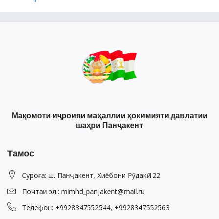
Мақомоти иҷроияи маҳаллии ҳокимияти давлатии
шаҳри Панҷакент
Тамос
Суроға: ш. Панҷакент, Хиёбони Рӯдакӣ 122
Почтаи эл.: mimhd_panjakent@mail.ru
Телефон: +9928347552544, +9928347552563