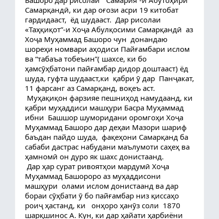
Башоро дар рисолаи “ Самария”-и Абӯтоҳири 
Самарқандӣ, ки дар оғози асри 19 китобат 
гардидааст,  ёд шудааст.  Дар рисолаи 
«Таҳқиқот”-и Хоҷа Абулқосими Самарқандӣ  аз 
Хоҷа Муҳаммад Башоро чун  донандаю 
шореҳи номвари аҳодиси Пайғамбари ислом 
ва “табаъа тобеъин”( шахсе, ки бо 
ҳамсӯҳбатони пайғамбар дидор доштааст) ёд 
шуда, гуфта шудааст,ки  қабри ӯ дар  Панҷакат, 
11 фарсанг аз Самарқанд, воқеъ аст.
 Муҳақиқон фарзияе пешниҳод намудаанд, ки 
қабри муҳаддиси машҳури Басра Муҳаммад 
ибни  Башшор шуморидани оромгоҳи Хоҷа 
Муҳаммад Башоро дар деҳаи Мазори шариф 
баъдан пайдо шуда,  фақеҳони Самарқанд ба 
сабаби дастрас набудани маълумоти саҳеҳ ва 
ҳамномӣ он дуро як шахс донистаанд.
 Дар ҳар сурат ривоятҳои мардумӣ Хоҷа 
Муҳаммад Башороро аз муҳаддисони 
машҳури  олами ислом донистаанд ва дар 
бораи сӯҳбати ӯ бо пайғамбар низ қиссаҳо 
роиҷ ҳастанд, ки   онҳоро ҳанӯз соли  1870 
шарқшинос А. Кун, ки дар ҳайати ҳарбиёни 