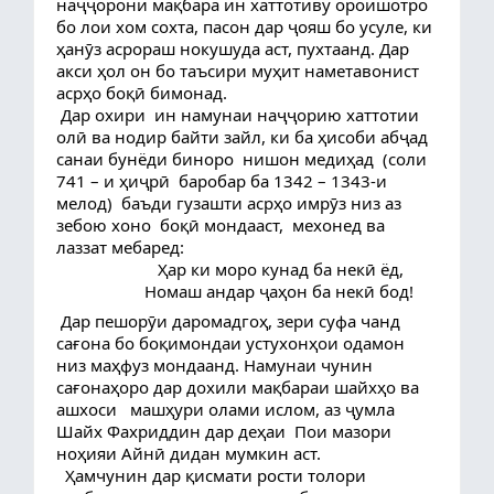
наҷҷорони мақбара ин хаттотиву ороишотро 
бо лои хом сохта, пасон дар ҷояш бо усуле, ки 
ҳанӯз асрораш нокушуда аст, пухтаанд. Дар 
акси ҳол он бо таъсири муҳит наметавонист 
асрҳо боқӣ бимонад. 
 Дар охири  ин намунаи наҷҷорию хаттотии 
олӣ ва нодир байти зайл, ки ба ҳисоби абҷад 
санаи бунёди биноро  нишон медиҳад  (соли 
741 – и ҳиҷрӣ  баробар ба 1342 – 1343-и 
мелод)  баъди гузашти асрҳо имрӯз низ аз 
зебою хоно  боқӣ мондааст,  мехонед ва 
лаззат мебаред:  
                       Ҳар ки моро кунад ба некӣ ёд,
                    Номаш андар ҷаҳон ба некӣ бод!
 Дар пешорӯи даромадгоҳ, зери суфа чанд 
сағона бо боқимондаи устухонҳои одамон 
низ маҳфуз мондаанд. Намунаи чунин 
сағонаҳоро дар дохили мақбараи шайхҳо ва 
ашхоси   машҳури олами ислом, аз ҷумла 
Шайх Фахриддин дар деҳаи  Пои мазори 
ноҳияи Айнӣ дидан мумкин аст.
  Ҳамчунин дар қисмати рости толори 