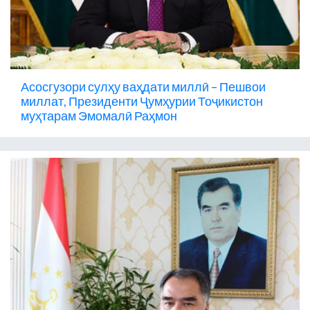
Асосгузори сулҳу ваҳдати миллӣ – Пешвои
миллат, Президенти Ҷумҳурии Тоҷикистон
муҳтарам Эмомалӣ Раҳмон