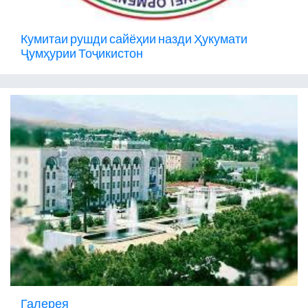
Кумитаи рушди сайёҳии назди Ҳукумати
Ҷумҳурии Тоҷикистон
Галерея