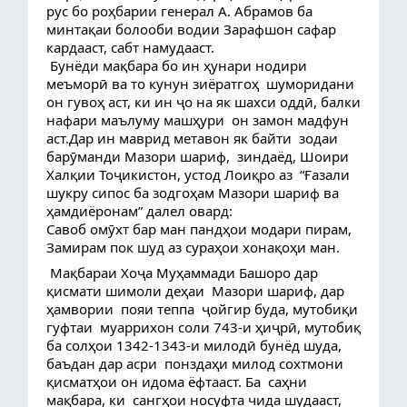
рус бо роҳбарии генерал А. Абрамов ба 
минтақаи болооби водии Зарафшон сафар 
кардааст, сабт намудааст.
 Бунёди мақбара бо ин ҳунари нодири 
меъморӣ ва то кунун зиёратгоҳ  шуморидани 
он гувоҳ аст, ки ин ҷо на як шахси оддӣ, балки 
нафари маълуму машҳури  он замон мадфун 
аст.Дар ин маврид метавон як байти  зодаи 
барӯманди Мазори шариф,  зиндаёд, Шоири 
Халқии Тоҷикистон, устод Лоиқро аз  “Ғазали 
шукру сипос ба зодгоҳам Мазори шариф ва 
ҳамдиёронам” далел овард:
Савоб омӯхт бар ман пандҳои модари пирам,
Замирам пок шуд аз сураҳои хонақоҳи ман.
 Мақбараи Хоҷа Муҳаммади Башоро дар 
қисмати шимоли деҳаи  Мазори шариф, дар 
ҳамвории  пояи теппа  ҷойгир буда, мутобиқи 
гуфтаи  муаррихон соли 743-и ҳиҷрӣ, мутобиқ 
ба солҳои 1342-1343-и милодӣ бунёд шуда, 
баъдан дар асри  понздаҳи милод сохтмони 
қисматҳои он идома ёфтааст. Ба  саҳни 
мақбара, ки  сангҳои носуфта чида шудааст, 