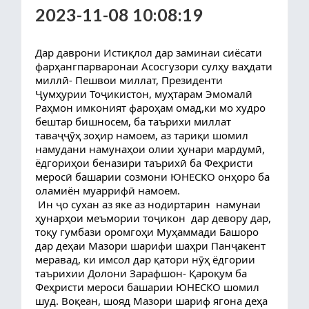
2023-11-08 10:08:19
Дар даврони Истиқлол дар заминаи сиёсати 
фарҳангпарваронаи Асосгузори сулҳу ваҳдати 
миллӣ- Пешвои миллат, Президенти 
Ҷумҳурии Тоҷикистон, муҳтарам Эмомалӣ 
Раҳмон имконият фароҳам омад,ки мо худро 
бештар бишносем, ба таърихи миллат 
таваҷҷӯҳ зоҳир намоем, аз тариқи шомил 
намудани намунаҳои олии ҳунари мардумӣ, 
ёдгориҳои беназири таърихӣ ба Феҳристи 
меросӣ башарии созмони ЮНЕСКО онҳоро ба 
оламиён 
муаррифӣ намоем.
 Ин ҷо сухан аз яке аз нодиртарин  намунаи 
ҳунарҳои меъмории тоҷикон  дар девору дар, 
тоқу гумбази оромгоҳи Муҳаммади Башоро 
дар деҳаи Мазори шарифи шаҳри Панҷакент 
меравад, ки имсол дар қатори нӯҳ ёдгории 
таърихии Долони Зарафшон- Қароқум ба 
Феҳристи мероси башарии ЮНЕСКО шомил 
шуд. Воқеан, шояд Мазори шариф ягона деҳа 