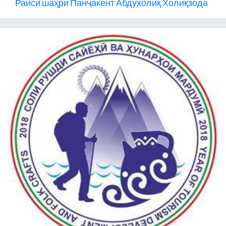
Раиси шаҳри Панҷакент Абдухолиқ Холиқзода