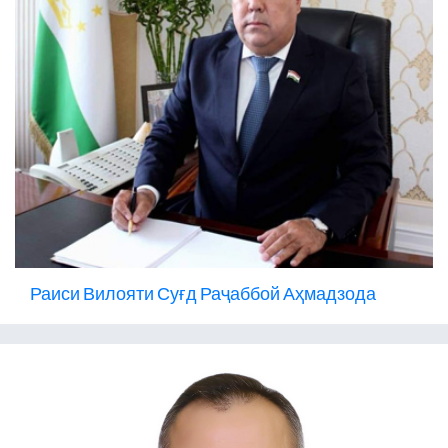
Раиси Вилояти Суғд Раҷаббой Аҳмадзода