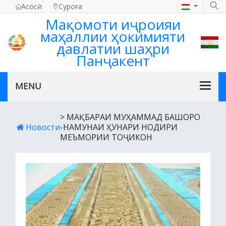
Асосӣ
Суроға
Мақомоти иҷроияи
маҳаллии ҳокимияти
давлатии шаҳри
Панҷакент
> МАҚБАРАИ МУҲАММАД БАШОРО
Новости
-НАМУНАИ ҲУНАРИ НОДИРИ
МЕЪМОРИИ ТОҶИКОН