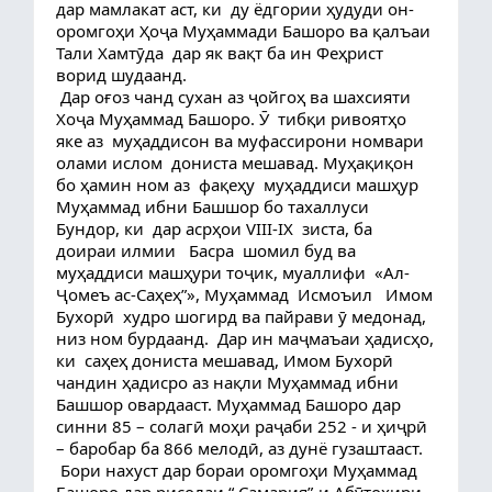
дар мамлакат аст, ки  ду ёдгории ҳудуди он- 
оромгоҳи Ҳоҷа Муҳаммади Башоро ва қалъаи 
Тали Хамтӯда  дар як вақт ба ин Феҳрист 
ворид шудаанд.
 Дар оғоз чанд сухан аз ҷойгоҳ ва шахсияти 
Хоҷа Муҳаммад Башоро. Ӯ  тибқи ривоятҳо 
яке аз  муҳаддисон ва муфассирони номвари  
олами ислом  дониста мешавад. Муҳақиқон 
бо ҳамин ном аз  фақеҳу  муҳаддиси машҳур 
Муҳаммад ибни Башшор бо тахаллуси 
Бундор, ки  дар асрҳои VIII-IX  зиста, ба 
доираи илмии   Басра  шомил буд ва  
муҳаддиси машҳури тоҷик, муаллифи  «Ал- 
Ҷомеъ ас-Саҳеҳ”», Муҳаммад  Исмоъил   Имом 
Бухорӣ  худро шогирд ва пайрави ӯ медонад, 
низ ном бурдаанд.  Дар ин маҷмаъаи ҳадисҳо, 
ки  саҳеҳ дониста мешавад, Имом Бухорӣ 
чандин ҳадисро аз нақли Муҳаммад ибни 
Башшор овардааст. Муҳаммад Башоро дар 
синни 85 – солагӣ моҳи раҷаби 252 - и ҳиҷрӣ 
– баробар ба 866 мелодӣ, аз дунё гузаштааст.
 Бори нахуст дар бораи оромгоҳи Муҳаммад 