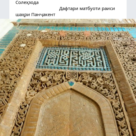
Солеҳзода
                                    Дафтари матбуоти раиси 
шаҳри Панҷакент