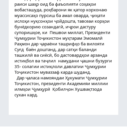
раиси шаҳр оид ба фаъолияти соҳаҳои 
вобасташуда, роҳбарони як қатор корхонаю 
муассисаҳо пурсиш ба амал оварда, ҷиҳати 
ислоҳи нуқсонҳои ҷойдошта, тавсеаи корҳои 
бунёдкорию созандагӣ, иҷрои дастуру 
супоришҳое, ки  Пешвои миллат, Президенти  
Ҷумҳурии Тоҷикистон муҳтарам Эмомалӣ 
Раҳмон дар ҷараёни ташрифҳо ба вилояти 
Суғд  баён доштанд, дар сатҳи баланди 
ташкилӣ ва сиёсӣ, бо дастовардҳои арзанда 
истиқбол ва таҷлил  намудани ҷашни бузурги 
35- солагии истиқлоли давлатии Ҷумҳурии 
Тоҷикистон муваззаф карда шуданд.
  Дар ҷаласа намояндаи Ҳукумати Ҷумҳурии 
Тоҷикистон, президенти Академияи миллии 
илмҳои Ҷумҳурӣ  Қобилҷон Хушвақтзода   
сухан кард. 