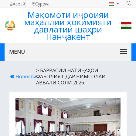
Асосӣ
Суроға
Мақомоти иҷроияи
маҳаллии ҳокимияти
давлатии шаҳри
Панҷакент
> БАРРАСИИ НАТИҶАҲОИ
Новости
ФАЪОЛИЯТ ДАР НИМСОЛАИ
АВВАЛИ СОЛИ 2026.