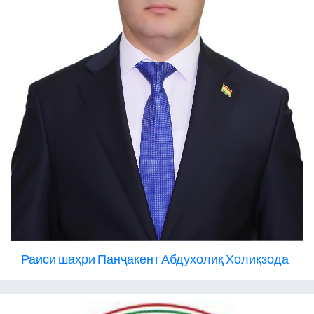
Раиси шаҳри Панҷакент Абдухолиқ Холиқзода