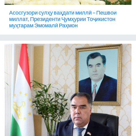
Асосгузори сулҳу ваҳдати миллӣ – Пешвои
миллат, Президенти Ҷумҳурии Тоҷикистон
муҳтарам Эмомалӣ Раҳмон