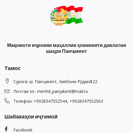
Мақомоти иҷроияи маҳаллии ҳокимияти давлатии
шаҳри Панҷакент
Тамос
Суроға: ш. Панҷакент, Хиёбони Рӯдакӣ 122
Почтаи эл.: mimhd_panjakent@mail.ru
Телефон: +9928347552544, +9928347552563
Шабакаҳои иҷтимоӣ
Facebook