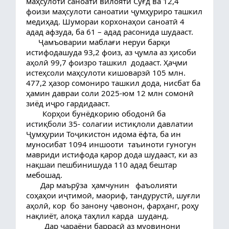
маҳсулоти саноати вилояти Суғд ва 12,4 
фоизи маҳсулоти саноатии ҷумҳуриро ташкил 
медиҳад. Шумораи корхонаҳои саноатӣ 4 
адад афзуда, ба 61 – адад расонида шудааст.
      Ҷамъоварии маблағи неруи барқи 
истифодашуда 93,2 фоиз, аз ҷумла аз ҳисоби 
аҳолӣ 99,7 фоизро ташкил  додааст. Ҳаҷми 
истеҳсоли маҳсулоти кишоварзӣ 105 млн. 
477,2 ҳазор сомониро ташкил дода, нисбат ба 
ҳамин давраи соли 2025-юм 12 млн сомонӣ 
зиёд иҷро гардидааст.
        Корҳои бунёдкорию ободонӣ ба 
истиқболи 35- солагии истиқлоли давлатии 
Ҷумҳурии Тоҷикистон идома ёфта, ба ин 
муносибат 1094 иншооти  таъиноти гуногун 
мавриди истифода қарор дода шудааст, ки аз 
нақшаи пешбинишуда 110 адад бештар 
мебошад.
       Дар маърӯза  ҳамчунин   фаъолияти 
соҳаҳои иҷтимоӣ, маориф, тандурустӣ, шуғли 
аҳолӣ, кор  бо занону ҷавонон, фарҳанг, роҳу 
нақлиёт, алоқа таҳлил карда  шуданд. 
         Дар ҷараёни баррасӣ аз муовинони 