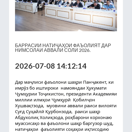
БАРРАСИИ НАТИҶАҲОИ ФАЪОЛИЯТ ДАР
НИМСОЛАИ АВВАЛИ СОЛИ 2026.
2026-07-08 14:12:14
Дар маҷлиси фаъолони шаҳри Панҷакент, ки 
имрӯз бо иштироки  намояндаи Ҳукумати 
Ҷумҳурии Тоҷикистон, президенти Академияи 
миллии илмҳои Ҷумҳурӣ  Қобилҷон 
Хушвақтзода,  муовини аввали раиси вилояти 
Суғд Суҳайлӣ Қурбонзода,  раиси шаҳр 
Абдухолиқ Холиқзода, роҳбарони корхонаю 
муассисаҳо ва фаъолони шаҳр баргузор шуд,  
натиҷаҳои  фаъолияти соҳаҳои иқтисодию 