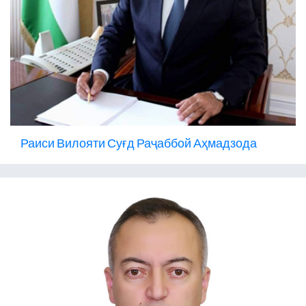
Раиси Вилояти Суғд Раҷаббой Аҳмадзода