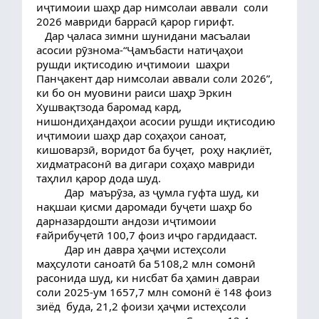
иҷтимоии шаҳр дар нимсолаи аввали  соли 
2026 мавриди баррасӣ қарор гирифт.
   Дар ҷаласа зимни шунидани масъалаи 
асосии рӯзнома-“Ҷамъбасти натиҷаҳои  
рушди иқтисодию иҷтимоии  шаҳри 
Панҷакент дар нимсолаи аввали соли 2026”, 
ки бо он муовини раиси шаҳр Эркин 
Хушвақтзода баромад кард, 
нишондиҳандаҳои асосии рушди иқтисодию 
иҷтимоии шаҳр дар соҳаҳои саноат, 
кишоварзӣ, воридот ба буҷет,  роҳу нақлиёт, 
хидматрасонӣ ва дигари соҳаҳо мавриди 
таҳлил қарор дода шуд.
          Дар  маърӯза, аз ҷумла гуфта шуд, ки 
нақшаи қисми даромади буҷети шаҳр бо 
дарназардошти андози иҷтимоии 
ғайрибуҷетӣ 100,7 фоиз иҷро гардидааст.   
          Дар ин давра ҳаҷми истеҳсоли 
маҳсулоти саноатӣ ба 5108,2 млн сомонӣ 
расонида шуд, ки нисбат ба ҳамин давраи 
соли 2025-ум 1657,7 млн сомонӣ ё 148 фоиз 
зиёд  буда, 21,2 фоизи ҳаҷми истеҳсоли 