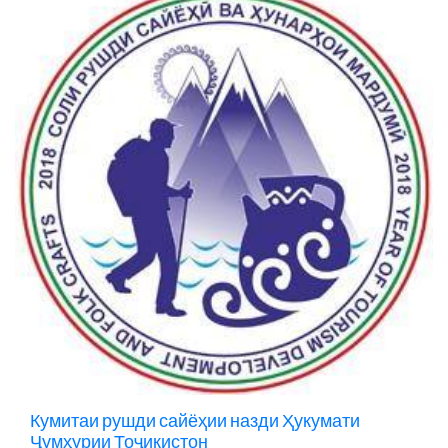
Кумитаи рушди сайёҳии назди Ҳукумати
Ҷумҳурии Тоҷикистон