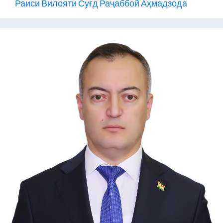
Раиси Вилояти Суғд Раҷаббой Аҳмадзода