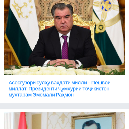
Асосгузори сулҳу ваҳдати миллӣ – Пешвои
миллат, Президенти Ҷумҳурии Тоҷикистон
муҳтарам Эмомалӣ Раҳмон