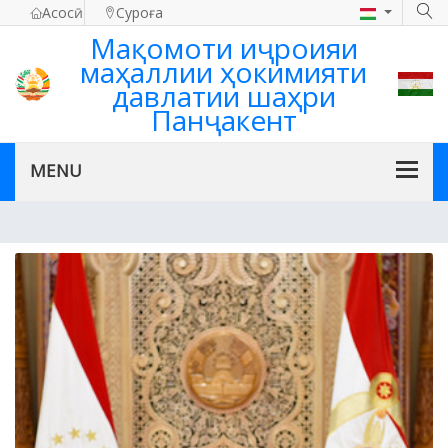
Асосӣ
Суроға
Мақомоти иҷроияи
маҳаллии ҳокимияти
давлатии шаҳри
Панҷакент