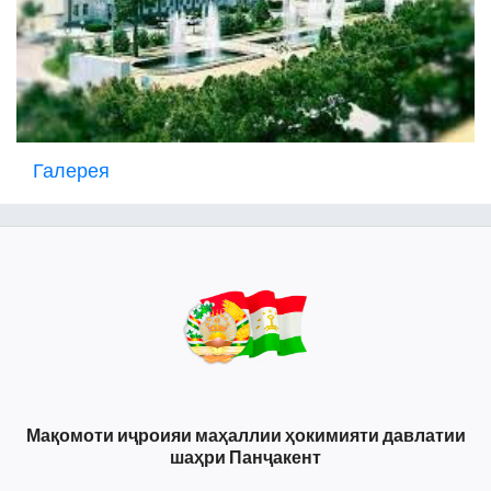
Галерея
Мақомоти иҷроияи маҳаллии ҳокимияти давлатии
шаҳри Панҷакент