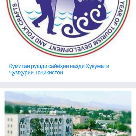
Кумитаи рушди сайёҳии назди Ҳукумати
Ҷумҳурии Тоҷикистон