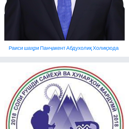
Раиси шаҳри Панҷакент Абдухолиқ Холиқзода