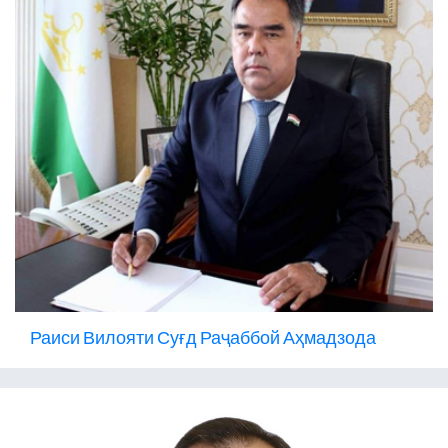
Раиси Вилояти Суғд Раҷаббой Аҳмадзода