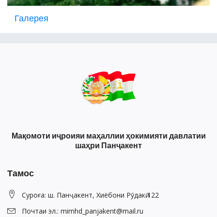
Галерея
Мақомоти иҷроияи маҳаллии ҳокимияти давлатии
шаҳри Панҷакент
Тамос
Суроға: ш. Панҷакент, Хиёбони Рӯдакӣ 122
Почтаи эл.: mimhd_panjakent@mail.ru