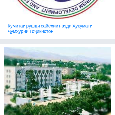
Кумитаи рушди сайёҳии назди Ҳукумати
Ҷумҳурии Тоҷикистон