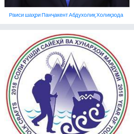
Раиси шаҳри Панҷакент Абдухолиқ Холиқзода