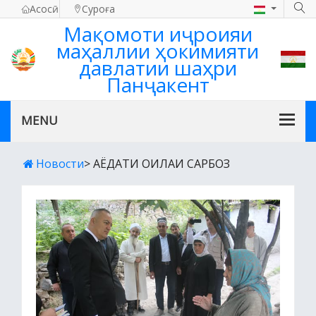
Асосӣ
Суроға
Мақомоти иҷроияи
маҳаллии ҳокимияти
давлатии шаҳри
Панҷакент
Новости
> АЁДАТИ ОИЛАИ САРБОЗ