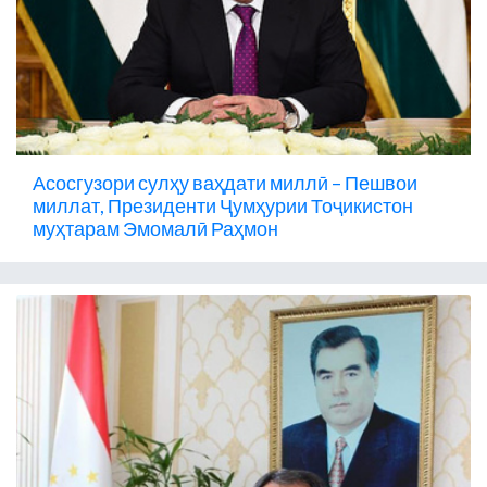
Асосгузори сулҳу ваҳдати миллӣ – Пешвои
миллат, Президенти Ҷумҳурии Тоҷикистон
муҳтарам Эмомалӣ Раҳмон