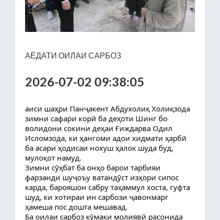
АЁДАТИ ОИЛАИ САРБОЗ
2026-07-02 09:38:05
аиси шаҳри Панҷакент Абдухолиқ Холиқзода
зимни сафари корӣ ба деҳоти Шинг бо
волидони сокини деҳаи Ғиждарва Одил
Исломзода, ки ҳангоми адои хидмати ҳарбӣ
ба асари ҳодисаи нохуш ҳалок шуда буд,
мулоқот намуд.
Зимни сӯҳбат ба онҳо барои тарбияи
фарзанди шуҷоъу ватандӯст изҳори сипос
карда, барояшон сабру таҳаммул хоста, гуфта
шуд, ки хотираи ин сарбози ҷавонмарг
ҳамеша пос дошта мешавад.
Ба оилаи сарбоз кӯмаки молиявӣ расонида