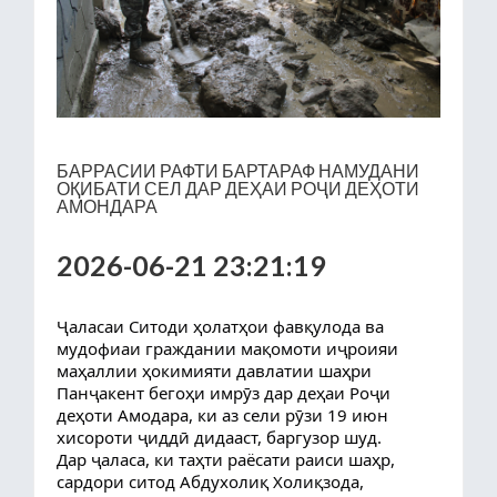
БАРРАСИИ РАФТИ БАРТАРАФ НАМУДАНИ
ОҚИБАТИ СЕЛ ДАР ДЕҲАИ РОҶИ ДЕҲОТИ
АМОНДАРА
2026-06-21 23:21:19
Ҷаласаи Ситоди ҳолатҳои фавқулода ва
мудофиаи граждании мақомоти иҷроияи
маҳаллии ҳокимияти давлатии шаҳри
Панҷакент бегоҳи имрӯз дар деҳаи Роҷи
деҳоти Амодара, ки аз сели рӯзи 19 июн
хисороти ҷиддӣ дидааст, баргузор шуд.
Дар ҷаласа, ки таҳти раёсати раиси шаҳр,
сардори ситод Абдухолиқ Холиқзода,