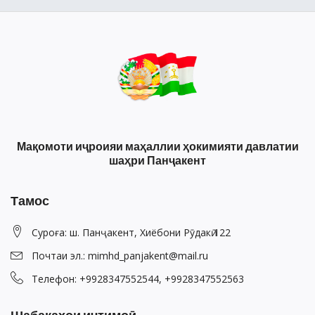
Мақомоти иҷроияи маҳаллии ҳокимияти давлатии
шаҳри Панҷакент
Тамос
Суроға: ш. Панҷакент, Хиёбони Рӯдакӣ 122
Почтаи эл.: mimhd_panjakent@mail.ru
Телефон: +9928347552544, +9928347552563
Шабакаҳои иҷтимоӣ