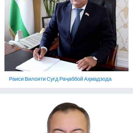
Раиси Вилояти Суғд Раҷаббой Аҳмадзода