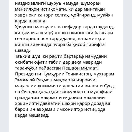
наздиҳавлигӣ шурӯъ намуда, шумораи
манзилҳои истиқоматӣ, ки дар минтақаи
хавфноки канори селгаҳ, ҷойгиранд, муайян
карда шаванд.
Ҳачунин масъулин вазифадор карда шуданд,
ки ҳамаи ашёи рӯзгори сокинон, ки ба асари
сел корношоям гардидаанд, ва заминҳои
кишти зиёндида пурра ба ҳисоб гирифта
шавад.
Таъкид шуд, ки рафти бартараф намудани
оқибати офати табиӣ дар деҳа мавриди
таваҷҷӯҳи пайвастаи Пешвои миллат,
Президенти Ҷумҳурии Тоҷикистон, муҳтарам
Эмомалӣ Раҳмон мақомоти иҷроияи
маҳаллии ҳокимияти давлатии вилояти Суғд
ва Ситоди ҳолатҳои фавқулода ва мудофиаи
граждании мақомоти иҷроияи маҳаллии
ҳокимияти давлатии шаҳри қарор дорад ва
барои ин аз ҳамаи имкониятҳо истифода
карда мешавад.