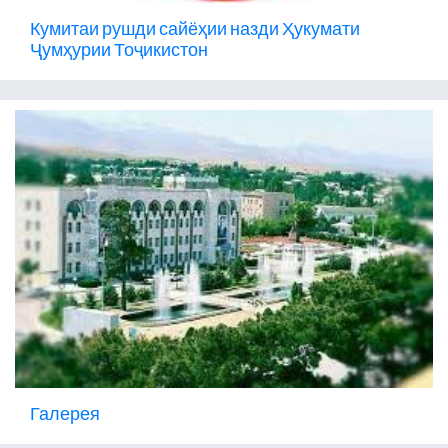
Кумитаи рушди сайёҳии назди Ҳукумати
Ҷумҳурии Тоҷикистон
Галерея