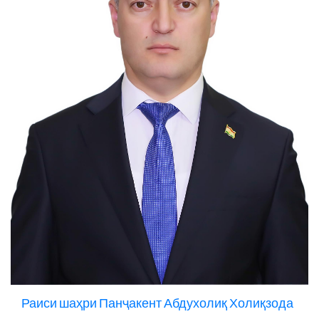
Раиси шаҳри Панҷакент Абдухолиқ Холиқзода