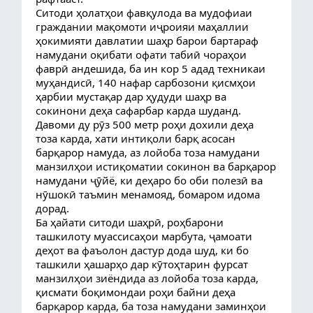
Ситоди ҳолатҳои фавқулода ва мудофиаи
граждании мақомоти иҷроияи маҳаллии
ҳокимияти давлатии шаҳр барои бартараф
намудани оқибати офати табиӣ чораҳои
фаврӣ андешида, ба ин кор 5 адад техникаи
муҳандисӣ, 140 нафар сарбозони қисмҳои
ҳарбии мустақар дар ҳудуди шаҳр ва
сокинони деҳа сафарбар карда шуданд.
Давоми ду рӯз 500 метр роҳи дохили деҳа
тоза карда, хати интиқоли барқ асосан
барқарор намуда, аз лойоба тоза намудани
манзилҳои истиқоматии сокинон ва барқарор
намудани ҷӯйё, ки деҳаро бо оби полезӣ ва
нӯшокӣ таъмин менамояд, бомаром идома
дорад.
Ба ҳайати ситоди шаҳрӣ, роҳбарони
ташкилоту муассисаҳои марбута, ҷамоати
деҳот ва фаъолон дастур дода шуд, ки бо
ташкили ҳашарҳо дар кӯтоҳтарин фурсат
манзилҳои зиёндида аз лойоба тоза карда,
қисмати боқимондаи роҳи байни деҳа
барқарор карда, ба тоза намудани заминҳои