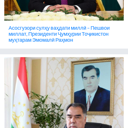
Асосгузори сулҳу ваҳдати миллӣ – Пешвои
миллат, Президенти Ҷумҳурии Тоҷикистон
муҳтарам Эмомалӣ Раҳмон