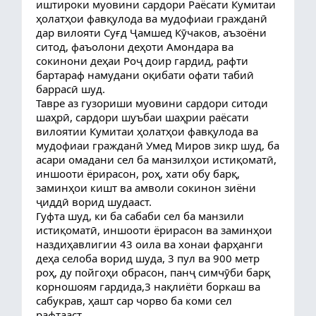
иштироки муовини сардори Раёсати Кумитаи
ҳолатҳои фавқулода ва мудофиаи гражданӣ
дар вилояти Суғд Ҷамшед Кӯчаков, аъзоёни
ситод, фаъолони деҳоти Амондара ва
сокинони деҳаи Роҷ доир гардид, рафти
бартараф намудани оқибати офати табиӣ
баррасӣ шуд.
Тавре аз гузориши муовини сардори ситоди
шаҳрӣ, сардори шуъбаи шаҳрии раёсати
вилоятии Кумитаи ҳолатҳои фавқулода ва
мудофиаи гражданӣ Умед Миров зикр шуд, ба
асари омадани сел ба манзилҳои истиқоматӣ,
иншооти ёрирасон, роҳ, хати обу барқ,
заминҳои кишт ва амволи сокинон зиёни
ҷиддӣ ворид шудааст.
Гуфта шуд, ки ба сабаби сел ба манзили
истиқоматӣ, иншооти ёрирасон ва заминҳои
наздиҳавлигии 43 оила ва хонаи фарҳанги
деҳа селоба ворид шуда, 3 пул ва 900 метр
роҳ, ду пойгоҳи обрасон, панҷ симчӯби барқ
корношоям гардида,3 нақлиёти боркаш ва
сабукрав, ҳашт сар чорво ба коми сел
рафтааст.