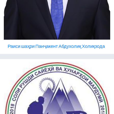
Раиси шаҳри Панҷакент Абдухолиқ Холиқзода