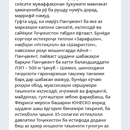
сиёсати муваффақонаи Ҳукумати мамлакат
ҳамаҷониба рӯ ба рушду нумӯъ дорад,
маррифӣ намуд.
Гуфта шуд, ки имрӯз Панҷакент ба яке аз
марказҳои калони саноатӣ, иқтисодӣ ва
сайёҳии Тоҷикистон табдил ёфтааст. Бунёди
коргоҳи истихроҷи тиллои «Зарафшон»,
нақбҳои «Истиқлол» ва «Шаҳристон»,
навсозии роҳи мошингарди Айнӣ –
Панҷакент, пайваст шудани шабакаҳои
барқии Панҷакент ба хатти баландшиддати
ЛЭП – 500-и Ҷануб – Шимол, шинондани
таҷҳизоти гаронарзиши тақсиму танзими
барқ дар шабакаи мазкур, бунёди кӯчаю
роҳҳои обод, муассисаҳои сершумори
таъиноти иқтисодӣ, иҷтимоӣ ва фарҳангӣ,
майдонҳо, гулгаштҳои зебою фараҳбахш, ба
Феҳриси мероси башарии ЮНЕСКО ворид
шудани шаш ёдгории беназири таърихӣ, ба
истиқболи ҷашни 35-солагии истиқлоли
давлатии Тоҷикистон ба истифода додани
беш аз ҳазор иншооти таъиноти гуногун аз