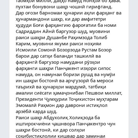
таомҳои миллӣ, даҳҳо намуд нонҳои бо ҳавас
пухтаи бонувони шаҳр чошнӣ гирифтанд.
Дар оғози барномаи ҳунарии аҳли фарҳанг ва
ҳунармандони шаҳр, ки дар амфитетри
ҳудуди Боғи фарҳангию фароғатии ба номи
Садриддин Айнӣ баргузор шуд, муовини
раиси шаҳри Душанбе Раҳимзода Толиб
Карим, муовини якуми раиси ноҳияи
Исмоили Сомонӣ Бозорзода Рустам Бозор
барои дар сатҳи баланди ташкилӣ ва
фарҳангӣ баргузор намудани рӯзҳои
фарҳанги шаҳри Панҷакент изҳори сипос
намуда, он намунаи боризи рушд ва нумӯи
ин шаҳри бостонӣ ва арҷгузорӣ ба мероси
таърихӣ ва ҳунарҳои мардумӣ, татбиқи
амалии сиёсати ҳамаҷонибаи Пешвои миллат,
Президенти Ҷумҳурии Тоҷикистон муҳтарам
Эмомалӣ Раҳмон дар даврони истиқлол
арзёбӣ карда шуд.
Раиси шаҳр Абдухолиқ Холиқзода ба
иштирокчиёни ҷашнвора Панҷакентро чун
шаҳри бостонӣ, ки дар солҳои
соҳибистиқлолии кишвар дар заминаи