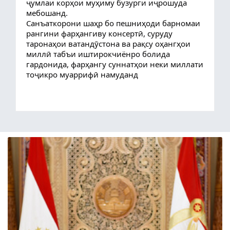
ҷумлаи корҳои муҳиму бузурги иҷрошуда
мебошанд.
Санъаткорони шаҳр бо пешниҳоди барномаи
рангини фарҳангиву консертӣ, суруду
таронаҳои ватандӯстона ва рақсу оҳангҳои
миллӣ табъи иштирокчиёнро болида
гардонида, фарҳангу суннатҳои неки миллати
тоҷикро муаррифӣ намуданд