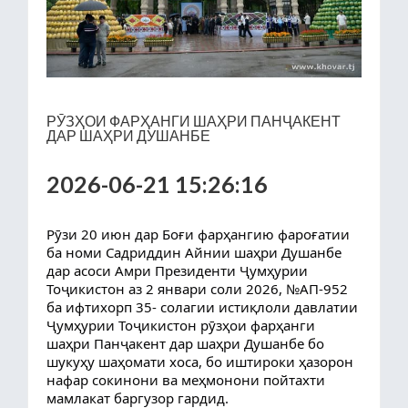
РӮЗҲОИ ФАРҲАНГИ ШАҲРИ ПАНҶАКЕНТ
ДАР ШАҲРИ ДУШАНБЕ
2026-06-21 15:26:16
Рӯзи 20 июн дар Боғи фарҳангию фароғатии
ба номи Садриддин Айнии шаҳри Душанбе
дар асоси Амри Президенти Ҷумҳурии
Тоҷикистон аз 2 январи соли 2026, №АП-952
ба ифтихорп 35- солагии истиқлоли давлатии
Ҷумҳурии Тоҷикистон рӯзҳои фарҳанги
шаҳри Панҷакент дар шаҳри Душанбе бо
шукуҳу шаҳомати хоса, бо иштироки ҳазорон
нафар сокинони ва меҳмонони пойтахти
мамлакат баргузор гардид.