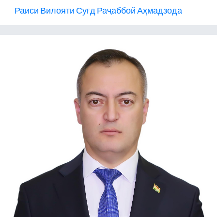
Раиси Вилояти Суғд Раҷаббой Аҳмадзода