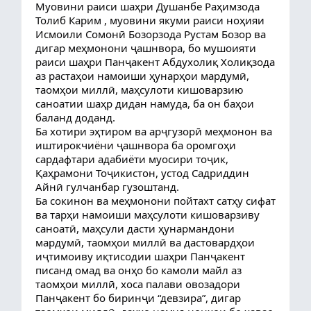
Муовини раиси шаҳри Душанбе Раҳимзода
Толиб Карим , муовини якуми раиси ноҳияи
Исмоили Сомонӣ Бозорзода Рустам Бозор ва
дигар меҳмонони ҷашнвора, бо мушоияти
раиси шаҳри Панҷакент Абдухолиқ Холиқзода
аз растаҳои намоиши ҳунарҳои мардумӣ,
таомҳои миллӣ, маҳсулоти кишоварзию
саноатии шаҳр дидан намуда, ба он баҳои
баланд доданд.
Ба хотири эҳтиром ва арҷгузорӣ меҳмонон ва
иштирокчиёни ҷашнвора ба оромгоҳи
сардафтари адабиёти муосири тоҷик,
Қаҳрамони Тоҷикистон, устод Садриддин
Айнӣ гулчанбар гузоштанд.
Ба сокинон ва меҳмонони пойтахт сатҳу сифат
ва тарҳи намоиши маҳсулоти кишоварзиву
саноатӣ, маҳсули дасти ҳунармандони
мардумӣ, таомҳои миллӣ ва дастовардҳои
иҷтимоиву иқтисодии шаҳри Панҷакент
писанд омад ва онҳо бо камоли майл аз
таомҳои миллӣ, хоса палави овозадори
Панҷакент бо биринҷи “девзира”, дигар