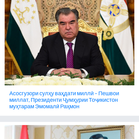
Асосгузори сулҳу ваҳдати миллӣ – Пешвои
миллат, Президенти Ҷумҳурии Тоҷикистон
муҳтарам Эмомалӣ Раҳмон