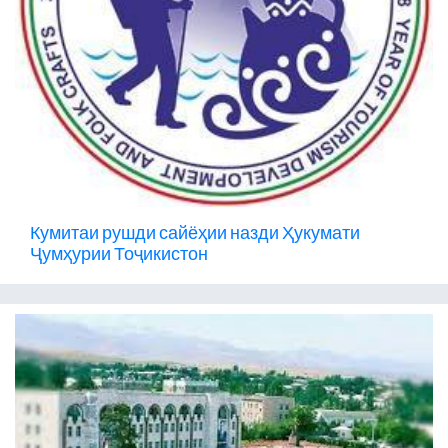
Кумитаи рушди сайёҳии назди Ҳукумати
Ҷумҳурии Тоҷикистон