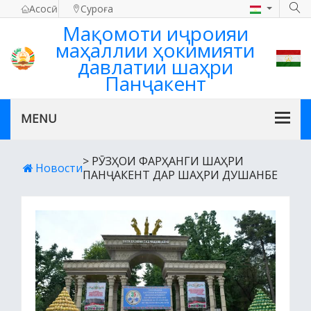
Асосӣ
Суроға
Мақомоти иҷроияи
маҳаллии ҳокимияти
давлатии шаҳри
Панҷакент
> РӮЗҲОИ ФАРҲАНГИ ШАҲРИ
Новости
ПАНҶАКЕНТ ДАР ШАҲРИ ДУШАНБЕ