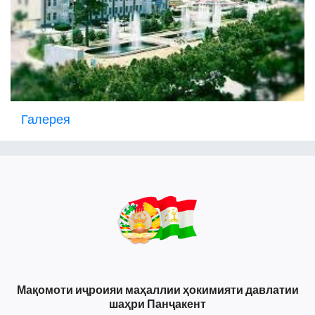
Галерея
Мақомоти иҷроияи маҳаллии ҳокимияти давлатии
шаҳри Панҷакент