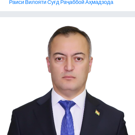
Раиси Вилояти Суғд Раҷаббой Аҳмадзода