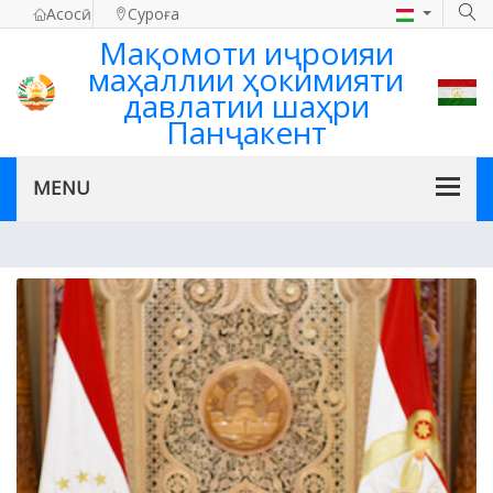
Асосӣ
Суроға
Мақомоти иҷроияи
маҳаллии ҳокимияти
давлатии шаҳри
Панҷакент