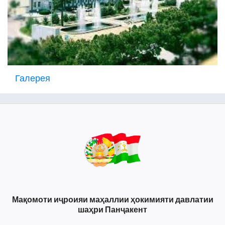
Галерея
Мақомоти иҷроияи маҳаллии ҳокимияти давлатии
шаҳри Панҷакент