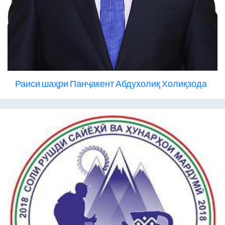
Раиси шаҳри Панҷакент Абдухолиқ Холиқзода