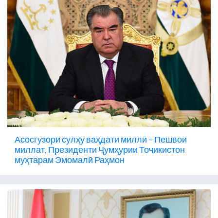
Асосгузори сулҳу ваҳдати миллӣ – Пешвои
миллат, Президенти Ҷумҳурии Тоҷикистон
муҳтарам Эмомалӣ Раҳмон