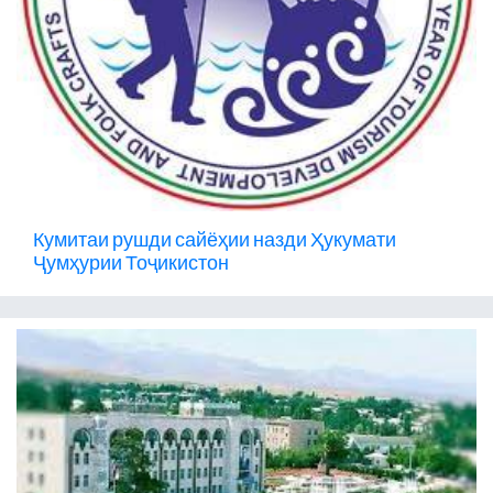
Кумитаи рушди сайёҳии назди Ҳукумати
Ҷумҳурии Тоҷикистон