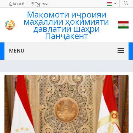
Асосӣ
Суроға
Мақомоти иҷроияи
маҳаллии ҳокимияти
давлатии шаҳри
Панҷакент