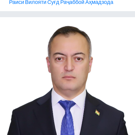
Раиси Вилояти Суғд Раҷаббой Аҳмадзода