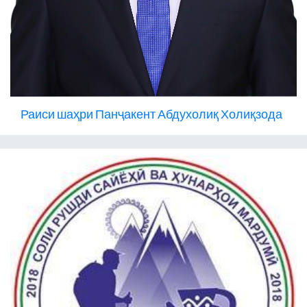
Раиси шаҳри Панҷакент Абдухолиқ Холиқзода