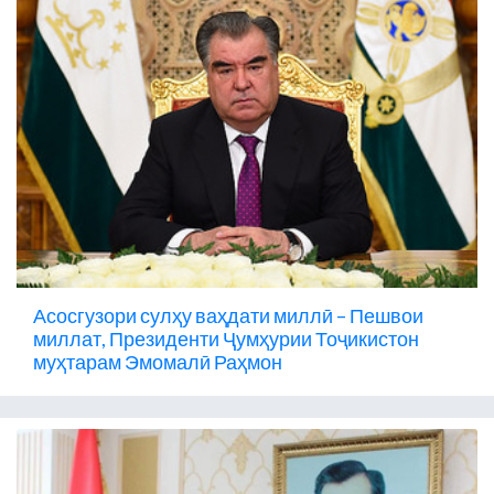
Асосгузори сулҳу ваҳдати миллӣ – Пешвои
миллат, Президенти Ҷумҳурии Тоҷикистон
муҳтарам Эмомалӣ Раҳмон