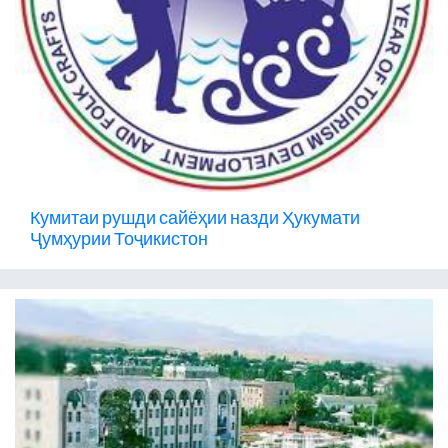
Кумитаи рушди сайёҳии назди Ҳукумати
Ҷумҳурии Тоҷикистон