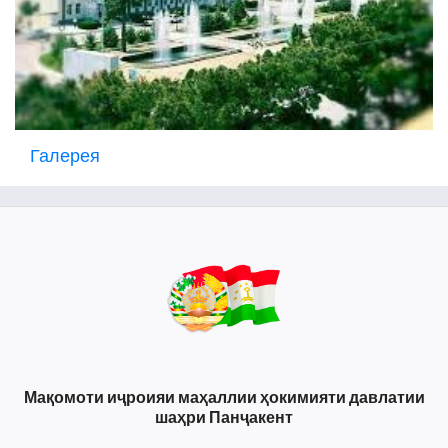
Галерея
Мақомоти иҷроияи маҳаллии ҳокимияти давлатии
шаҳри Панҷакент