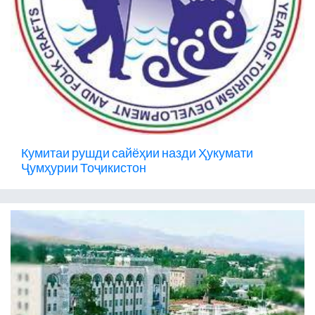
Кумитаи рушди сайёҳии назди Ҳукумати
Ҷумҳурии Тоҷикистон