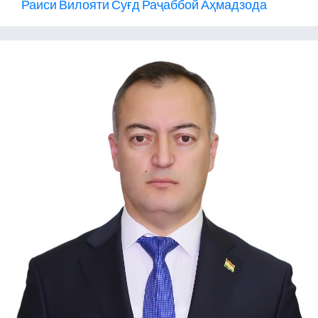
Раиси Вилояти Суғд Раҷаббой Аҳмадзода