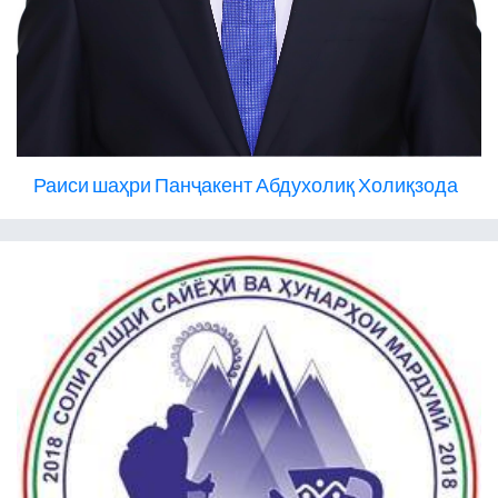
Раиси шаҳри Панҷакент Абдухолиқ Холиқзода