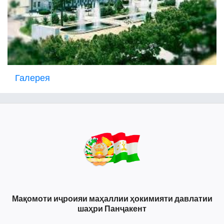
Галерея
Мақомоти иҷроияи маҳаллии ҳокимияти давлатии
шаҳри Панҷакент