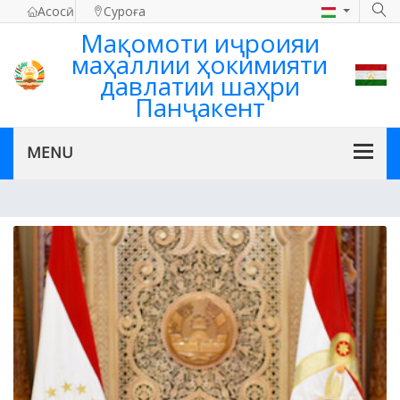
Асосӣ
Суроға
Мақомоти иҷроияи
маҳаллии ҳокимияти
давлатии шаҳри
Панҷакент