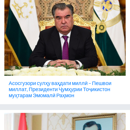
Асосгузори сулҳу ваҳдати миллӣ – Пешвои
миллат, Президенти Ҷумҳурии Тоҷикистон
муҳтарам Эмомалӣ Раҳмон