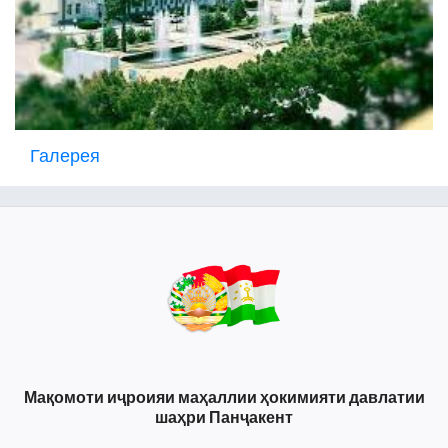
Галерея
Мақомоти иҷроияи маҳаллии ҳокимияти давлатии
шаҳри Панҷакент