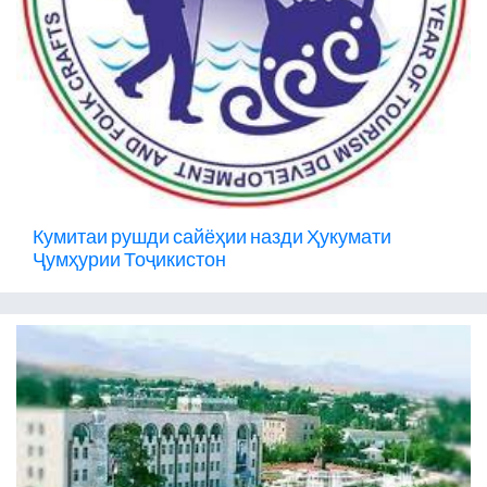
Кумитаи рушди сайёҳии назди Ҳукумати
Ҷумҳурии Тоҷикистон