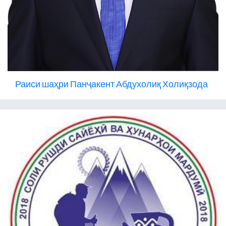
Раиси шаҳри Панҷакент Абдухолиқ Холиқзода