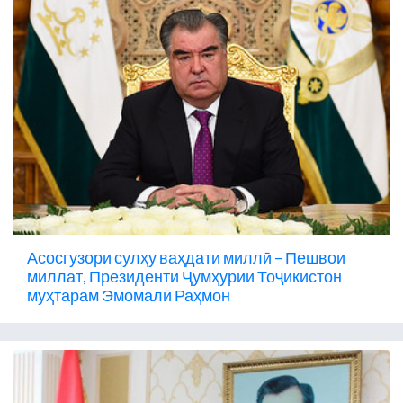
Асосгузори сулҳу ваҳдати миллӣ – Пешвои
миллат, Президенти Ҷумҳурии Тоҷикистон
муҳтарам Эмомалӣ Раҳмон