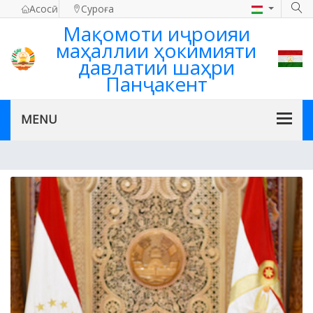
Асосӣ
Суроға
Мақомоти иҷроияи
маҳаллии ҳокимияти
давлатии шаҳри
Панҷакент