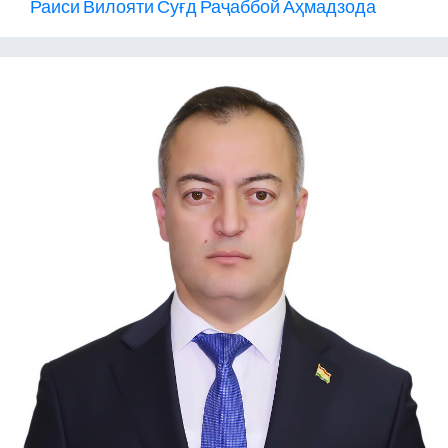
Раиси Вилояти Суғд Раҷаббой Аҳмадзода