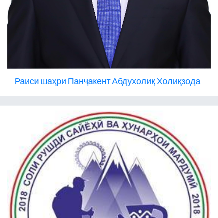
Раиси шаҳри Панҷакент Абдухолиқ Холиқзода