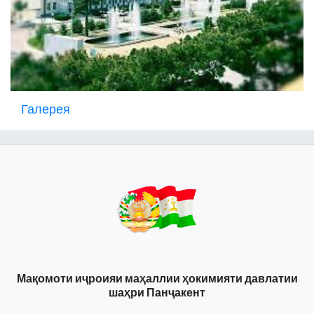
Галерея
Мақомоти иҷроияи маҳаллии ҳокимияти давлатии
шаҳри Панҷакент