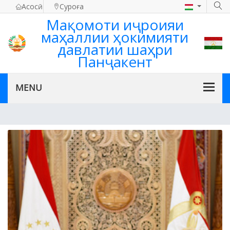
Асосӣ
Суроға
Мақомоти иҷроияи
маҳаллии ҳокимияти
давлатии шаҳри
Панҷакент