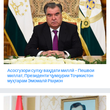
Асосгузори сулҳу ваҳдати миллӣ – Пешвои
миллат, Президенти Ҷумҳурии Тоҷикистон
муҳтарам Эмомалӣ Раҳмон