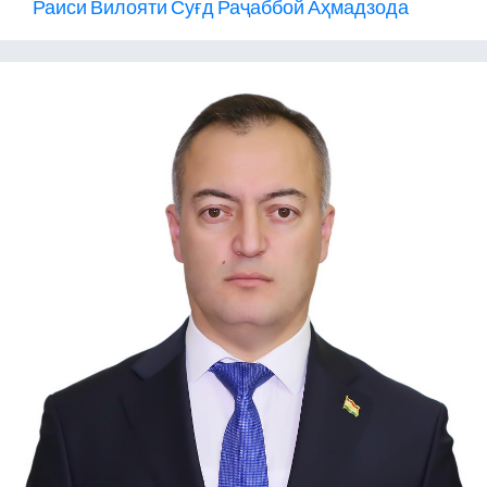
Раиси Вилояти Суғд Раҷаббой Аҳмадзода