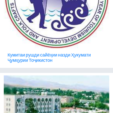
Кумитаи рушди сайёҳии назди Ҳукумати
Ҷумҳурии Тоҷикистон