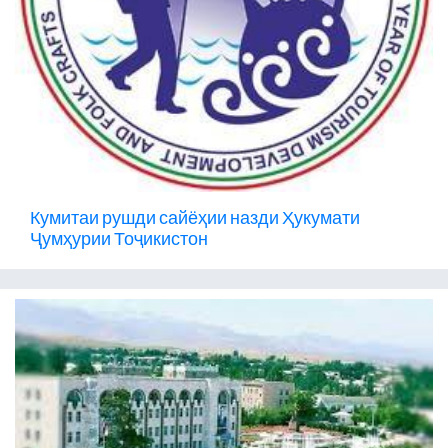
Кумитаи рушди сайёҳии назди Ҳукумати
Ҷумҳурии Тоҷикистон