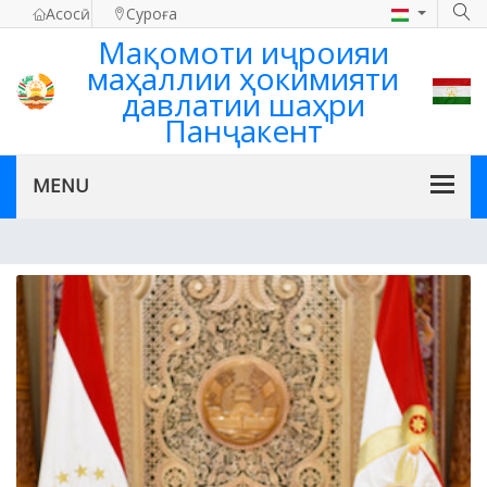
Асосӣ
Суроға
Мақомоти иҷроияи
маҳаллии ҳокимияти
давлатии шаҳри
Панҷакент