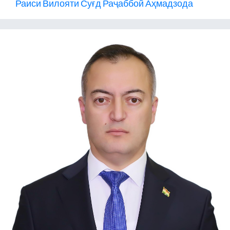
Раиси Вилояти Суғд Раҷаббой Аҳмадзода