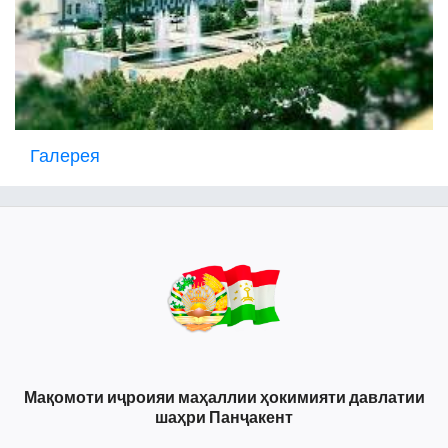
Галерея
Мақомоти иҷроияи маҳаллии ҳокимияти давлатии
шаҳри Панҷакент