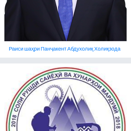
Раиси шаҳри Панҷакент Абдухолиқ Холиқзода