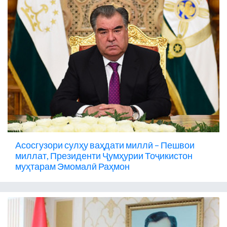
Асосгузори сулҳу ваҳдати миллӣ – Пешвои
миллат, Президенти Ҷумҳурии Тоҷикистон
муҳтарам Эмомалӣ Раҳмон