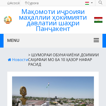
Асосӣ
Суроға
Мақомоти иҷроияи
маҳаллии ҳокимияти
давлатии шаҳри
Панҷакент
> ШУМОРАИ ОБУНАЧИЁНИ ДОИМИИ
Новости
САҲИФАИ МО БА 10 ҲАЗОР НАФАР
РАСИД