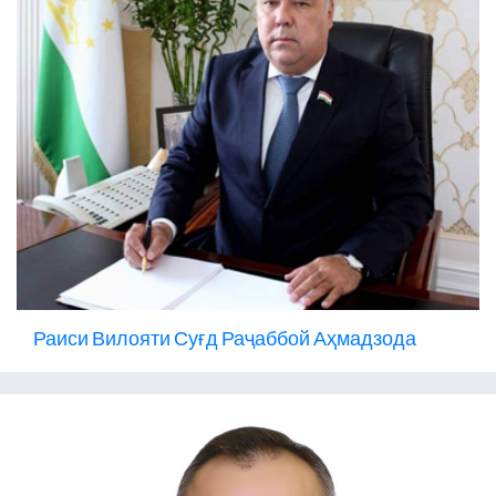
Раиси Вилояти Суғд Раҷаббой Аҳмадзода