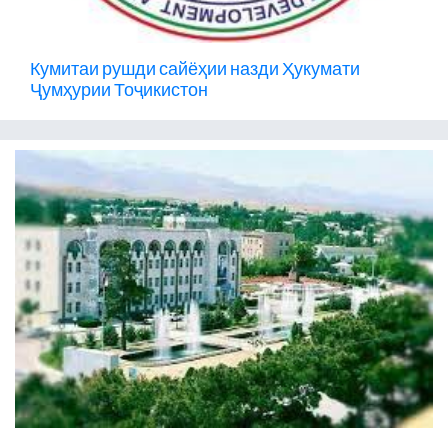
Кумитаи рушди сайёҳии назди Ҳукумати
Ҷумҳурии Тоҷикистон