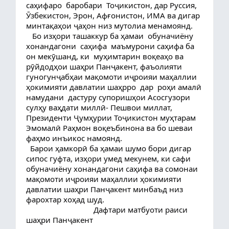
саҳифаро  баробари  Тоҷикистон, дар Руссия, 
Ӯзбекистон, Эрон, Афғонистон, ИМА ва дигар 
минтақаҳои ҷаҳон низ мутолиа менамоянд.
   Бо изҳори ташаккур ба ҳамаи  обуначиёну 
хонандагони  саҳифа  маъмурони саҳифа ба 
он мекӯшанд, ки  муҳимтарин воқеаҳо ва 
рӯйдодҳои шаҳри Панҷакент, фаъолияти  
гуногунҷабҳаи мақомоти иҷроияи маҳаллии 
ҳокимияти давлатии шаҳрро  дар  роҳи амалӣ 
намудани  дастуру супоришҳои Асосгузори 
сулҳу ваҳдати миллӣ- Пешвои миллат, 
Президенти Ҷумҳурии Тоҷикистон муҳтарам 
Эмомалӣ Раҳмон воқеъбинона ва бо шеваи 
фаҳмо инъикос намоянд.
  Барои ҳамкорӣ ба ҳамаи шумо бори дигар 
сипос гуфта, изҳори умед мекунем, ки сафи 
обуначиёну хонандагони саҳифа ва сомонаи 
мақомоти иҷроияи маҳаллии ҳокимияти 
давлатии шаҳри Панҷакент минбаъд низ 
фарохтар хоҳад шуд.
                                 Дафтари матбуоти раиси 
шаҳри Панҷакент