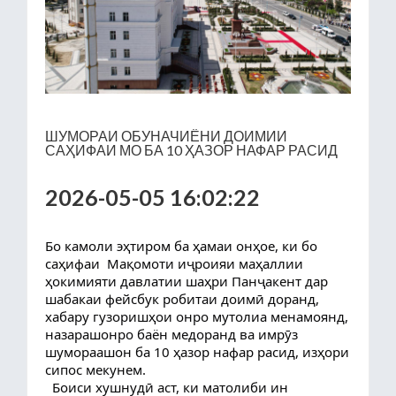
ШУМОРАИ ОБУНАЧИЁНИ ДОИМИИ
САҲИФАИ МО БА 10 ҲАЗОР НАФАР РАСИД
2026-05-05 16:02:22
Бо камоли эҳтиром ба ҳамаи онҳое, ки бо 
саҳифаи  Мақомоти иҷроияи маҳаллии 
ҳокимияти давлатии шаҳри Панҷакент дар 
шабакаи фейсбук робитаи доимӣ доранд, 
хабару гузоришҳои онро мутолиа менамоянд, 
назарашонро баён медоранд ва имрӯз 
шумораашон ба 10 ҳазор нафар расид, изҳори 
сипос мекунем.
  Боиси хушнудӣ аст, ки матолиби ин 