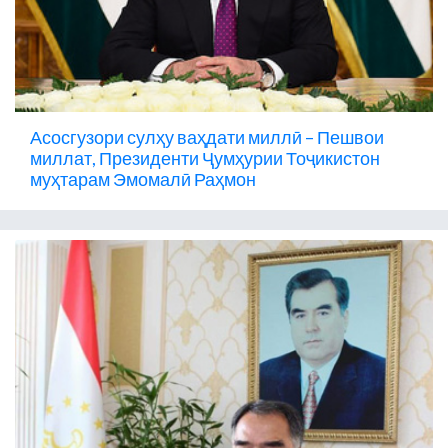
Асосгузори сулҳу ваҳдати миллӣ – Пешвои
миллат, Президенти Ҷумҳурии Тоҷикистон
муҳтарам Эмомалӣ Раҳмон