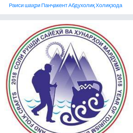
Раиси шаҳри Панҷакент Абдухолиқ Холиқзода