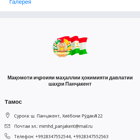
Галерея
Мақомоти иҷроияи маҳаллии ҳокимияти давлатии
шаҳри Панҷакент
Тамос
Суроға: ш. Панҷакент, Хиёбони Рӯдакӣ 122
Почтаи эл.: mimhd_panjakent@mail.ru
Телефон: +9928347552544, +9928347552563