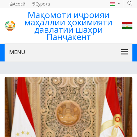
Асосӣ
Суроға
Мақомоти иҷроияи
маҳаллии ҳокимияти
давлатии шаҳри
Панҷакент