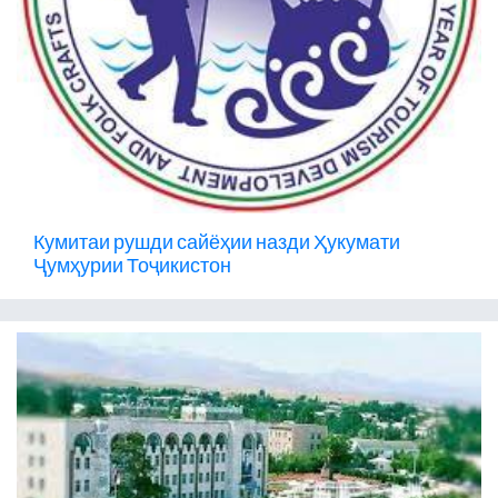
Кумитаи рушди сайёҳии назди Ҳукумати
Ҷумҳурии Тоҷикистон