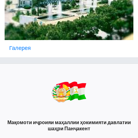
Галерея
Мақомоти иҷроияи маҳаллии ҳокимияти давлатии
шаҳри Панҷакент