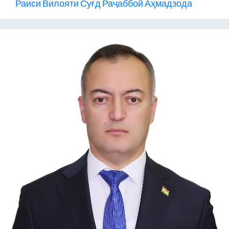
Раиси Вилояти Суғд Раҷаббой Аҳмадзода