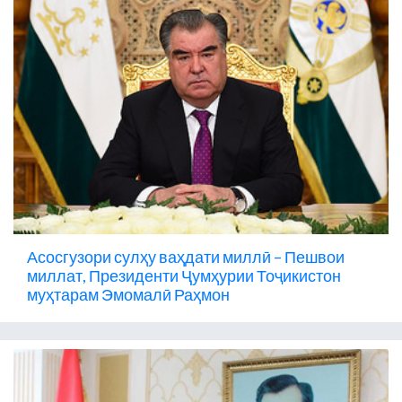
Асосгузори сулҳу ваҳдати миллӣ – Пешвои
миллат, Президенти Ҷумҳурии Тоҷикистон
муҳтарам Эмомалӣ Раҳмон