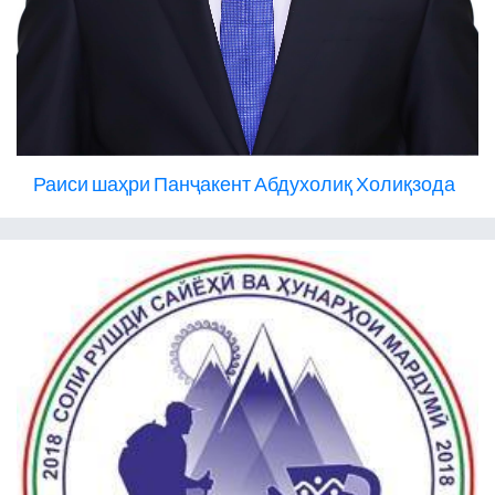
Раиси шаҳри Панҷакент Абдухолиқ Холиқзода